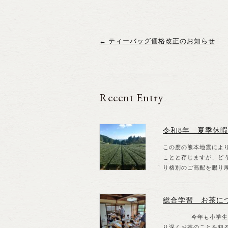
←
ティーバッグ価格改正のお知らせ
Recent Entry
令和8年 夏季休
この度の熊本地震によ
ことと存じますが、どう
り格別のご高配を賜り厚
総合学習 お茶に
今年も小学生の皆さ
り深くお茶のことを知