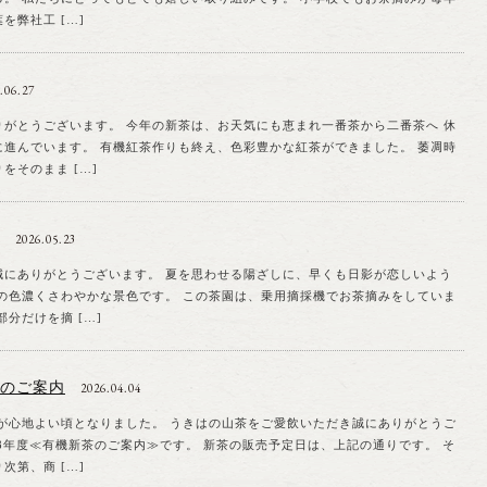
を弊社工 […]
.06.27
りがとうございます。 今年の新茶は、お天気にも恵まれ一番茶から二番茶へ 休
に進んでいます。 有機紅茶作りも終え、色彩豊かな紅茶ができました。 萎凋時
をそのまま […]
2026.05.23
誠にありがとうございます。 夏を思わせる陽ざしに、早くも日影が恋しいよう
緑の色濃くさわやかな景色です。 この茶園は、乗用摘採機でお茶摘みをしていま
分だけを摘 […]
茶のご案内
2026.04.04
よい頃となりました。 うきはの山茶をご愛飲いただき誠にありがとうご
8年度≪有機新茶のご案内≫です。 新茶の販売予定日は、上記の通りです。 そ
次第、商 […]