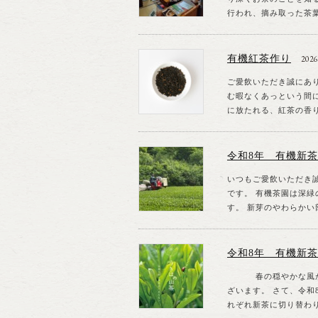
行われ、摘み取った茶葉
有機紅茶作り
2026
ご愛飲いただき誠にあ
む暇なくあっという間
に放たれる、紅茶の香り
令和8年 有機新茶
いつもご愛飲いただき
です。 有機茶園は深
す。 新芽のやわらかい部
令和8年 有機新
春の穏やかな風が心地
ざいます。 さて、令和
れぞれ新茶に切り替わり