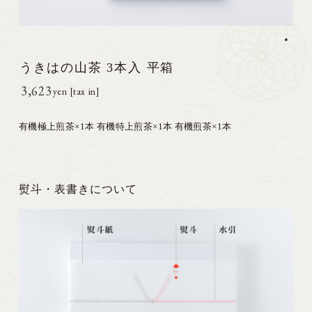
•
うきはの山茶 3本入 平箱
3,623円(税込)
有機極上煎茶×1本 有機特上煎茶×1本 有機煎茶×1本
熨斗・表書きについて